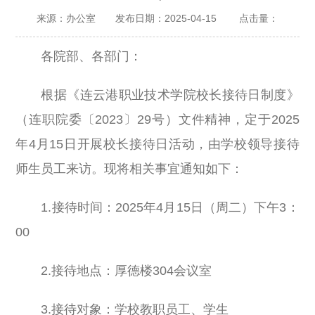
来源：办公室 发布日期：2025-04-15 点击量：
各院部、各部门：
根据《连云港职业技术学院校长接待日制度》
（连职院委〔2023〕29号）文件精神，定于2025
年4月15日开展校长接待日活动，由学校领导接待
师生员工来访。现将相关事宜通知如下：
1.
接待时间：
2025年4月15日（周二）下午3：
00
2.
接待地点：
厚德楼304会议室
3.
接待对象：
学校教职员工、学生