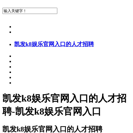
凯发k8娱乐官网入口的人才招聘
凯发k8娱乐官网入口的人才招
聘-凯发k8娱乐官网入口
凯发k8娱乐官网入口的人才招聘