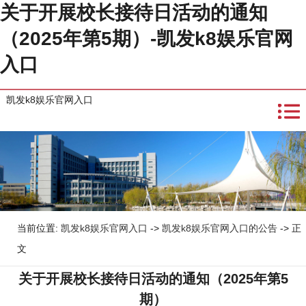
关于开展校长接待日活动的通知
（2025年第5期）-凯发k8娱乐官网
入口
凯发k8娱乐官网入口
当前位置:
凯发k8娱乐官网入口
->
凯发k8娱乐官网入口的公告
-> 正
文
关于开展校长接待日活动的通知（2025年第5
期）