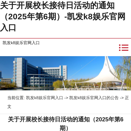
关于开展校长接待日活动的通知
（2025年第6期）-凯发k8娱乐官网
入口
凯发k8娱乐官网入口
当前位置:
凯发k8娱乐官网入口
->
凯发k8娱乐官网入口的公告
-> 正
文
关于开展校长接待日活动的通知（2025年第6
期）