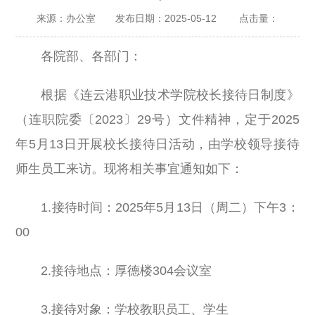
来源：办公室 发布日期：2025-05-12 点击量：
各院部、各部门：
根据《连云港职业技术学院校长接待日制度》
（连职院委〔2023〕29号）文件精神，定于2025
年5月13日开展校长接待日活动，由学校领导接待
师生员工来访。现将相关事宜通知如下：
1.
接待时间：
2025年5月13日（周二）下午3：
00
2.
接待地点：
厚德楼304会议室
3.
接待对象：
学校教职员工、学生