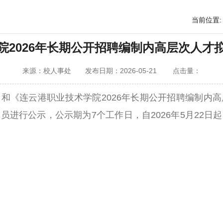
当前位置
院2026年长期公开招聘编制内高层次人才
来源：校人事处 发布日期：2026-05-21 点击量：
和《连云港职业技术学院2026年长期公开招聘编制内
进行公示，公示期为7个工作日，自2026年5月22