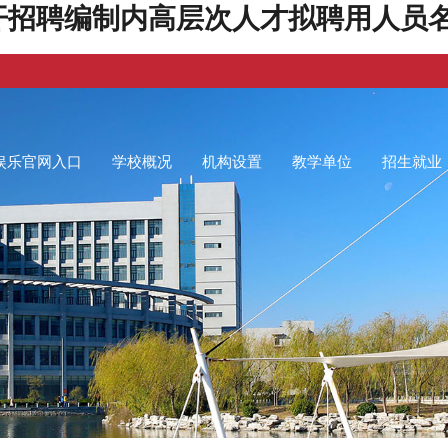
开招聘编制内高层次人才拟聘用人员名
8娱乐官网入口
学校概况
机构设置
教学单位
招生就业