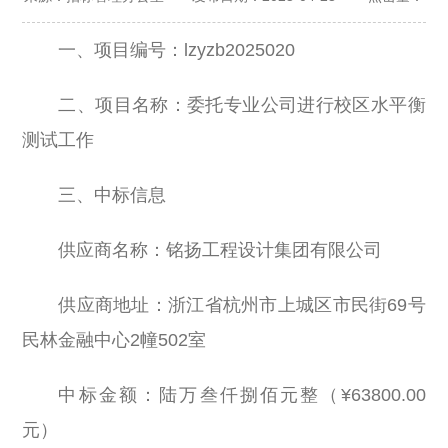
一、项目编号：lzyzb2025020
二、项目名称：委托专业公司进行校区水平衡
测试工作
三、中标信息
供应商名称：铭扬工程设计集团有限公司
供应商地址：浙江省杭州市上城区市民街69号
民林金融中心2幢502室
中标金额：陆万叁仟捌佰元整（¥63800.00
元）