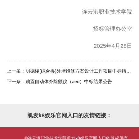
连云港职业技术学院
招标管理办公室
2025年4月28日
上一条：
明德楼(综合楼)外墙维修方案设计工作项目中标结果公告
下一条：
购置自动体外除颤仪（aed）中标结果公告
凯发k8娱乐官网入口的友情链接：
©连云港职业技术学院凯发k8娱乐官网入口的版权所有