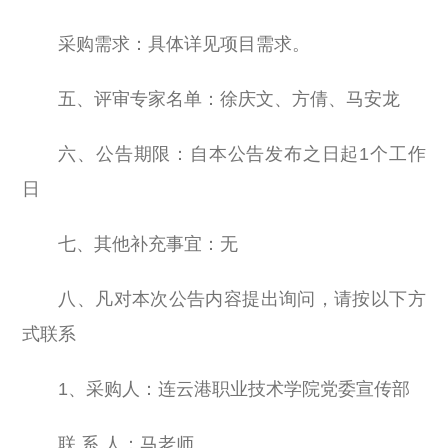
采购需求：具体详见项目需求。
五、评审专家名单：徐庆文、方倩、马安龙
六、公告期限：自本公告发布之日起1个工作
日
七、其他补充事宜：无
八、凡对本次公告内容提出询问，请按以下方
式联系
1、采购人：连云港职业技术学院党委宣传部
联 系 人：马老师