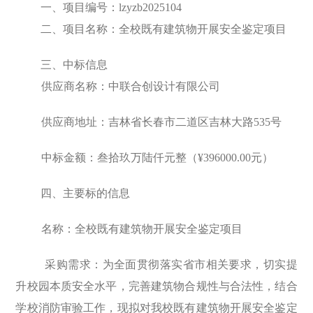
一、项目编号：
lzyzb2025104
二、项目名称：全校既有建筑物开展安全鉴定项目
三、中标信息
供应商名称：中联合创设计有限公司
供应商地址：吉林省长春市二道区吉林大路535号
中标金额：叁拾玖万陆仟元整（¥396000.00元）
四、主要标的信息
名称：全校既有建筑物开展安全鉴定项目
采购需求：为全面贯彻落实省市相关要求，切实提
升校园本质安全水平，完善建筑物合规性与合法性，结合
学校消防
审验工作，现拟对我校既有建筑物开展安全鉴定