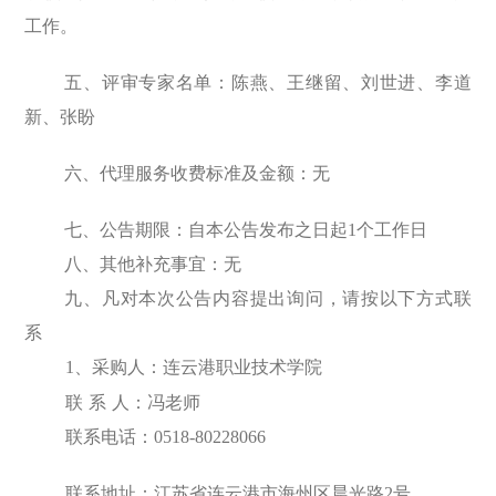
工作。
五、
评审专家名单：陈燕、王继留、刘世进、李道
新、张盼
六、
代理服务收费标准及金额：无
七、公告期限：自本公告发布之日起1个工作日
八、其他补充事宜：无
九、凡对本次公告内容提出询问，请按以下方式联
系
1、采购人：连云港职业技术学院
联
系
人：冯老师
联系电话：0518-80228066
联系地址：江苏省连云港市海州区晨光路2号