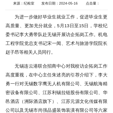
来源：纪检室 发布日期：2024-05-16 点击量：
为进一步做好毕业生就业工作，促进毕业生更
高质量、更加充分就业，5月13日至15日，学校纪
委书记李大勇带队赴无锡开展访企拓岗工作。机电
工程学院党总支书记宋一闻、艺术与旅游学院院长
赵子昂等相关人员同行。
无锡连云港联合招商中心对我校访企拓岗工作
高度重视，在中心主任朱述亮的引荐介绍下，李大
勇一行对无锡数字鹰无人机有限公司、无锡航海精
密设备有限公司、江苏利锡拉链股份有限公司、华
邑酒店（洲际酒店旗下）、江苏元源文化传媒有限
公司以及无锡市尚强品盛装饰装潢有限公司等六家