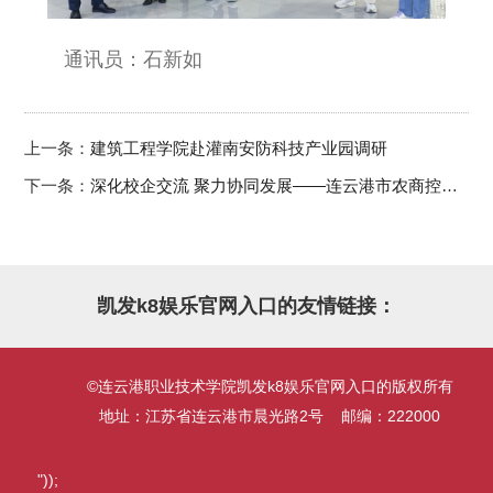
通讯员：石新如
上一条：
建筑工程学院赴灌南安防科技产业园调研
下一条：
深化校企交流 聚力协同发展——连云港市农商控股集团莅临我校开展合作洽谈
凯发k8娱乐官网入口的友情链接：
©连云港职业技术学院凯发k8娱乐官网入口的版权所有
地址：江苏省连云港市晨光路2号 邮编：222000
"));