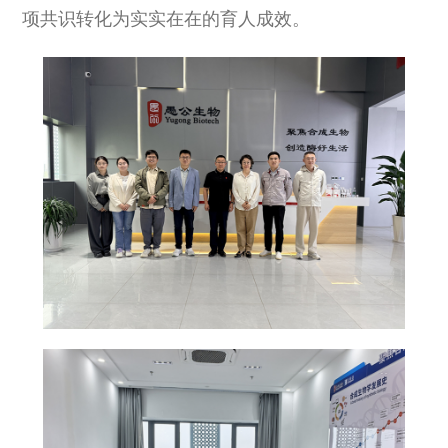
项共识转化为实实在在的育人成效。