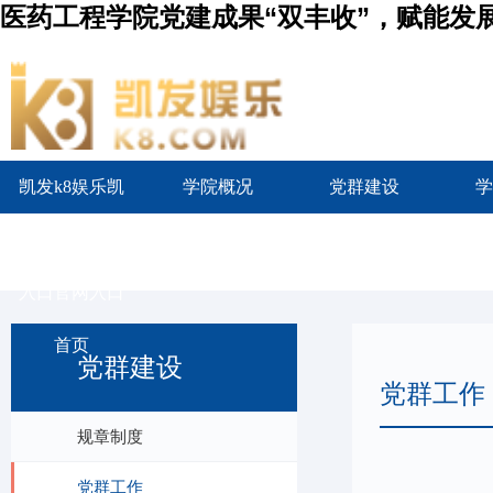
医药工程学院党建成果“双丰收”，赋能发展
凯发k8娱乐凯
学院概况
党群建设
学
发k8娱乐官网
入口官网入口
首页
党群建设
党群工作
规章制度
党群工作