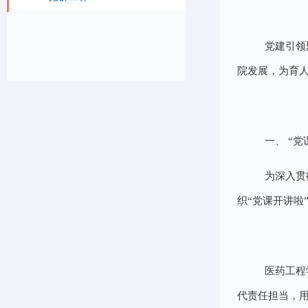
党建引领
院发展，为育
一、
“党
为深入贯
织“党课开讲啦
医药工程
代责任担当，