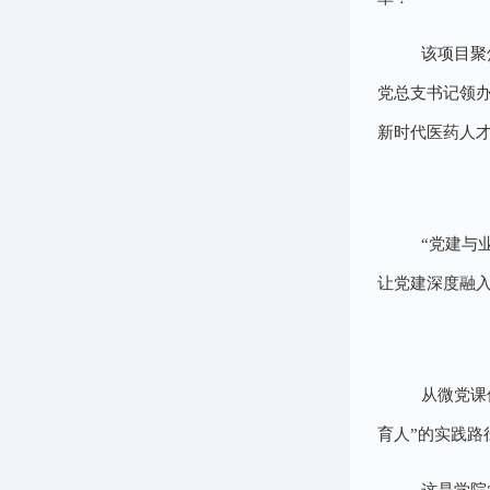
该项目聚
党总支书记领
新时代医药人
“党建与
让党建深度融入
从微党课
育人”的实践路