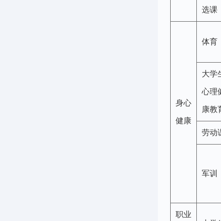
选课
体育
大学
心理
身心
康教
健康
劳动
军训
职业