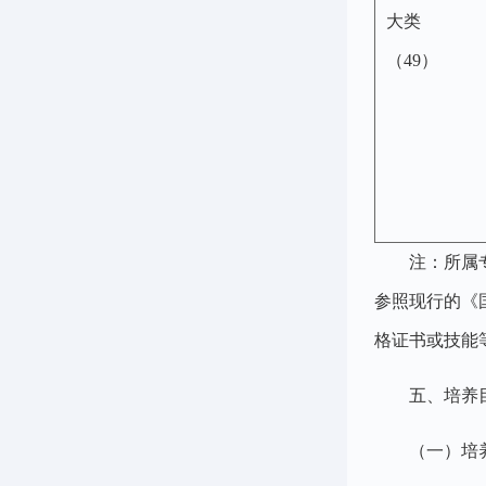
大类
（49）
注：所属
参照现行的《
格证书或技能
五、培养
（一）培