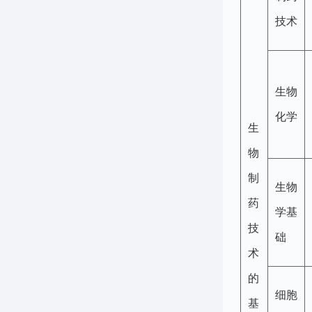
技术
生物
化学
生
物
制
生物
药
学基
技
础
术
的
细胞
基