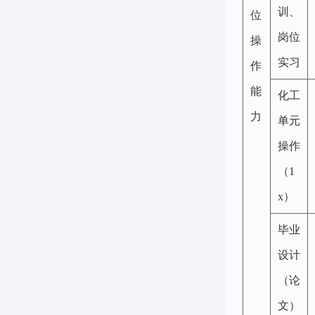
训、
位
岗位
操
实习
作
能
化工
力
单元
操作
（1
x）
毕业
设计
（论
文）