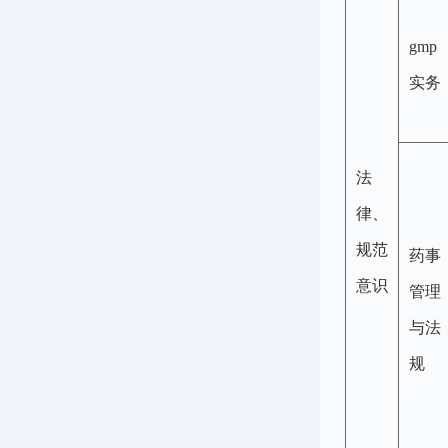
gmp
实务
法
律、
规范
药事
意识
管理
与法
规