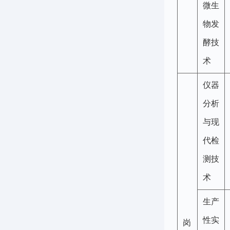
微生
物发
酵技
术
仪器
分析
与现
代检
测技
术
生产
性实
岗