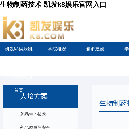
生物制药技术-凯发k8娱乐官网入口
凯发k8娱乐凯
学院概况
党群建设
学
发k8娱乐官网
入口官网入口
首页
人培方案
生物制药
药品生产技术
药品质量与安全