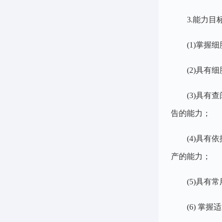
3.能力目
(1)掌
(2)具
(3)具
告的能力；
(4)具
产的能力；
(5)具
(6) 