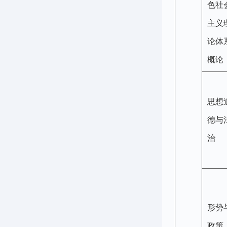
色社
主义
论体
概论
思想
德与
治
形势
政策