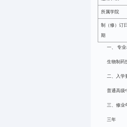
所属学院
制（修）订
期
一、 专
生物制药技术
二、入学
普通高级
三、修业
三年