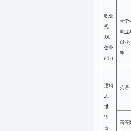
职业
大学
规
就业
划、
创业
创业
导
能力
逻辑
英语
思
维、
语
高等
言、