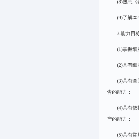
(8)熟
(9)了
3.能力目
(1)掌
(2)具
(3)具
告的能力；
(4)具
产的能力；
(5)具