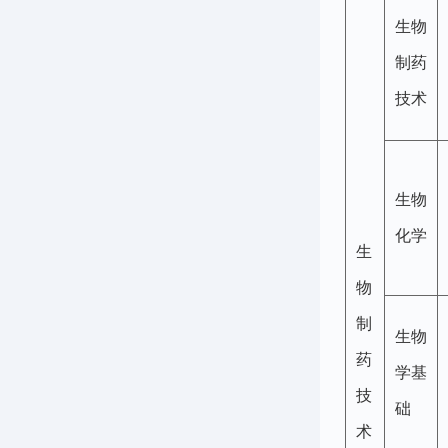
生物
制药
技术
生物
化学
生
物
制
生物
药
学基
技
础
术