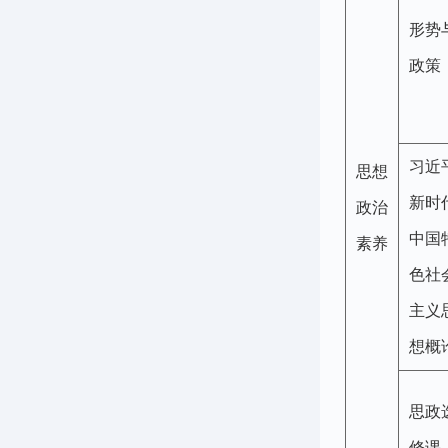
形势
政策
习近
思想
新时
政治
中国
素养
色社
主义
想概
思政
修课