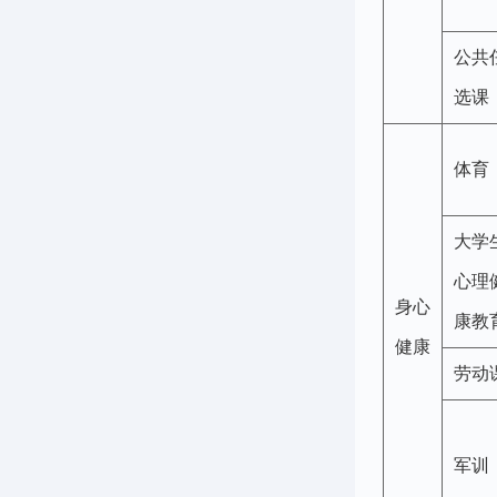
公共
选课
体育
大学
心理
身心
康教
健康
劳动
军训