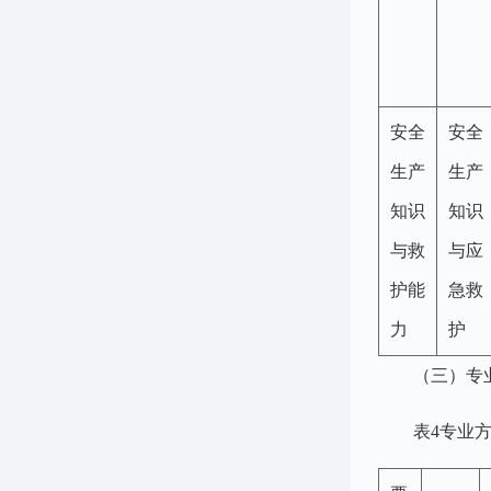
安全
安全
生产
生产
知识
知识
与救
与应
护能
急救
力
护
（三）专
表4专业