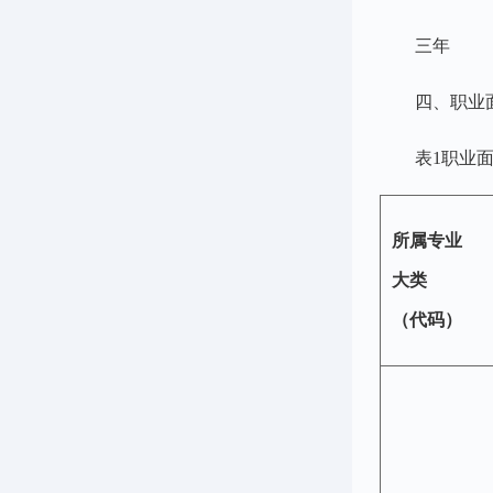
三年
四、职业
表1职业
所属专业
大类
（代码）