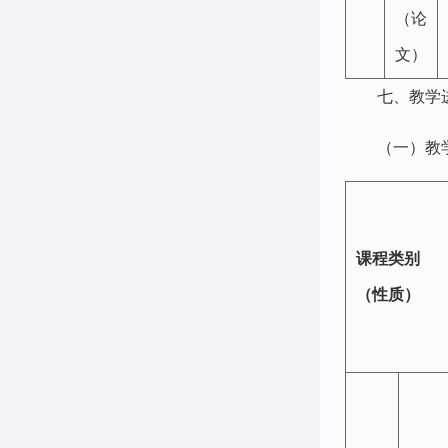
（论
文）
七、教学
（一）教
课程类别
（
性质
）