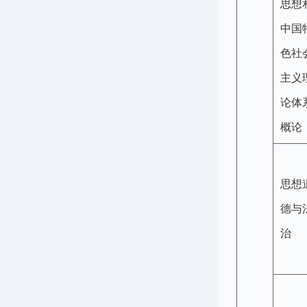
思想
中国
色社
主义
论体
概论
思想
德与
治