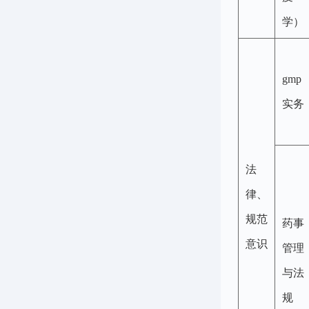
学）
gmp
实务
法
律、
规范
药事
意识
管理
与法
规