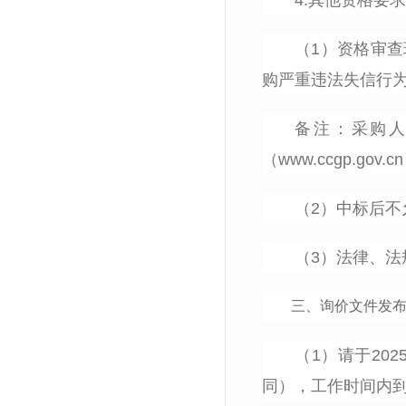
4.其他资格要
（1）资格审
购严重违法失信行
备注：采购人或
（www.ccgp.
（2）中标后不
（3）法律、法
三、询价文件发
（1）请于202
同），工作时间内到