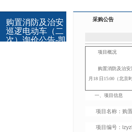
采购公告
购置消防及治安
巡逻电动车（二
次）询价公告-凯
发k8娱乐官网入
项目概况
口
购置消防及治安
月18 日15:00（
一、项目信息
项目名称：购
项目编号：lzyzb