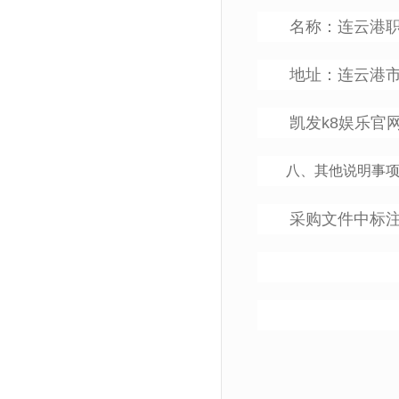
名称：连云港
地址：连云港市
凯发k8娱乐官网
八、其他说明事
采购文件中标