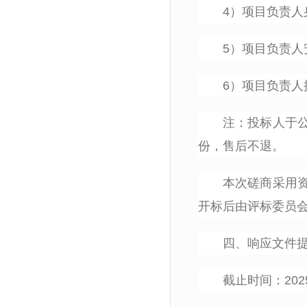
4）项目负责
5）项目负责人
6）项目负责
注：投标人于公告
份，售后不退。
本次磋商采用
开标后由评标委员
四、响应文件
截止时间：202