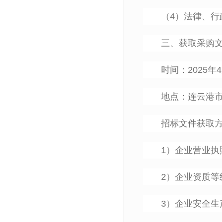
（4）法律、行
三、获取采购
时间：2025年4
地点：连云港市
招标文件获取
1）企业营业执
2）企业资质等
3）企业安全