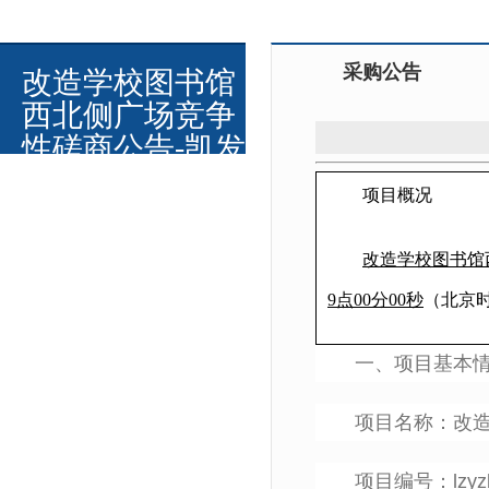
采购公告
改造学校图书馆
西北侧广场竞争
性磋商公告-凯发
k8娱乐官网入口
项目概况
改造学校图书馆
9点00分00秒
（北京
一、项目基本
项目名称：改
项目编号：lzyzb