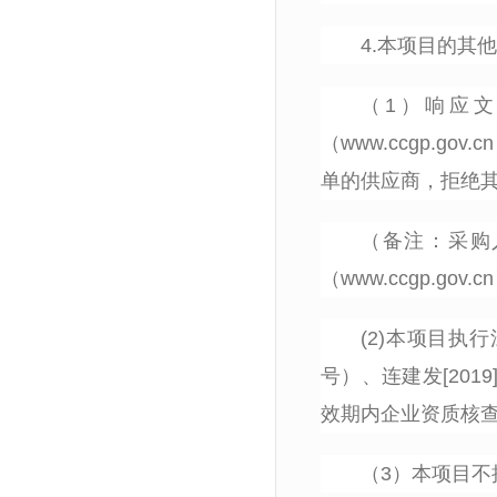
4.本项目的其
（1）响应文件
（www.ccgp.
单的供应商，拒绝
（备注：采购人或
（www.ccgp.
(2)本项目执
号）、连建发[20
效期内企业资质核查
（3）本项目