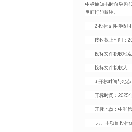
中标通知书时向采购
反面打印胶装。
2.
投标文件接收时
接收截止时间：
2
投标文件接收地
投标文件接收人
3.
开标时间与地点
开标时间：
2025
开标地点：中和
六、本项目投标