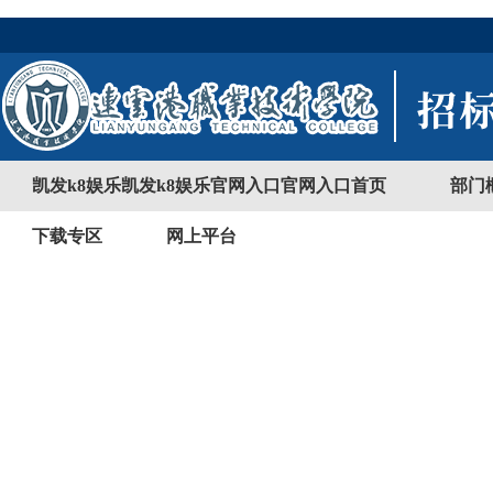
凯发k8娱乐凯发k8娱乐官网入口官网入口首页
部门
下载专区
网上平台