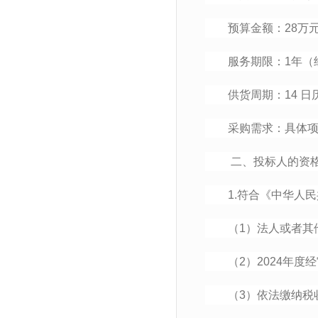
预算金额：
28
万
服务期限：
1
年（
供货周期：
14
日
采购需求：
具体
二、投标人的资
1.
符合《中华人民
（
1
）法人或者其
（
2
）
2024
年度经
（
3
）依法缴纳税