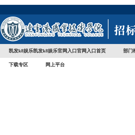
凯发k8娱乐凯发k8娱乐官网入口官网入口首页
部门
下载专区
网上平台