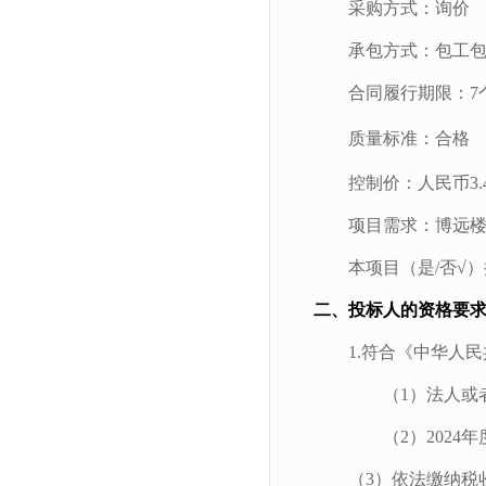
采购方式：询价
承包方式：包工
合同履行期限
：
7
质量标准：合格
控制价：人民币
3
项目需求：
博远
本项目（是
/否√
二
、投标人的资格要
1.
符合
《中华人民
（
1
）
法人或
（
2
）
202
4
年
（
3
）
依法缴纳税