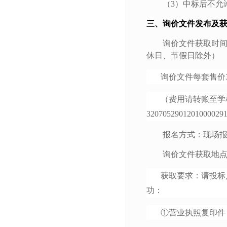
（
3
）中标后不允
三
、
询价文件
发布及
询价文件
获取时
休日、节假日除外）
询价文件
每套售价
（费用请转账至学
32070529012010
报名方式：现场
询价文件
获取地
获取要求：
请投标
功：
①营业执照复印件