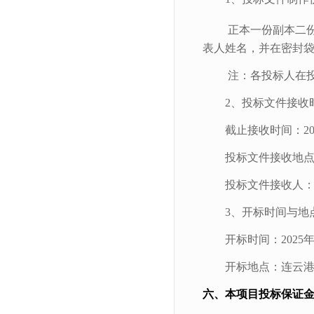
正本一份副本
二
表人姓名，并在密封
注：
各投标人在
2、投标文件接收
截止
接收时间：
2
投标文件接收地
投标文件接收人
3、开标时间与地
开标时间：
202
5
开标地点：
连云
六、
本项目投标保证