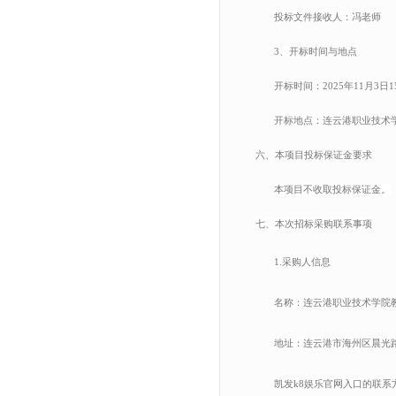
投标文件接收人：冯老师
3、开标时间与地点
开标时间：
2025年1
1
月
3
日
1
开标地点：
连云港职业技术
六、本项目投标保证金要求
本项目不收取投标保证金。
七、
本次招标采购联系事项
1.采购人信息
名称：连云港职业技术学院
地址：连云港市海州区晨光
凯发k8娱乐官网入口的联系