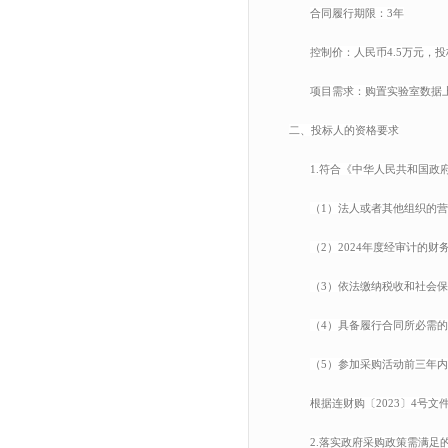
合同履行期限
：
3年
控制价：人民币
4.5万元
项目需求：购置实验室数据
二、投标人的资格要求
1.
符合
《中华人民共和国政
（
1）法人或者其他组织的
（
2）2024年度经审计的
（
3）
依法缴纳税收和社会保
（
4）
具备履行合同所必需的
（
5）
参加采购活动前三年内
根据连财购〔
2023〕4
2.落实政府采购政策需满足