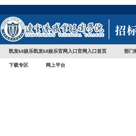
凯发k8娱乐凯发k8娱乐官网入口官网入口首页
部门
下载专区
网上平台