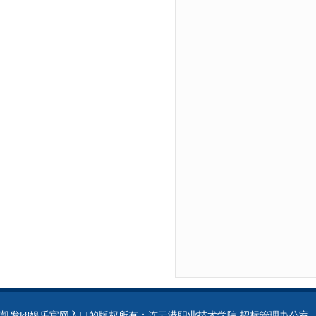
凯发k8娱乐官网入口的版权所有：连云港职业技术学院 招标管理办公室