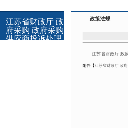
政策法规
江苏省财政厅 政
府采购 政府采购
供应商投诉处理
决定书 苏财购
〔2024〕7个-凯
江苏省财政厅 政府
发k8娱乐官网入
附件【
江苏省财政厅 政府采
口