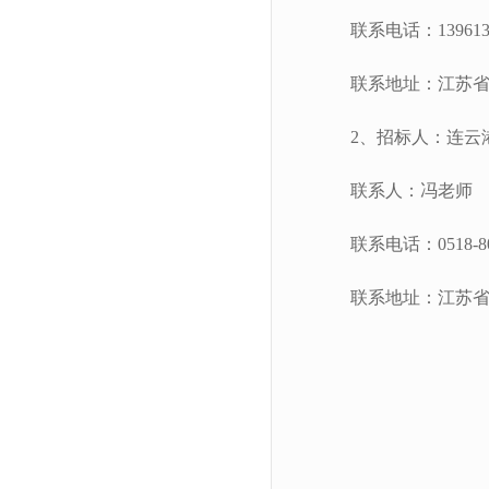
联系电话：1396138
联系地址：江苏省
2、招标人：连云
联系人：冯老师
联系电话：0518-80
联系地址：江苏省