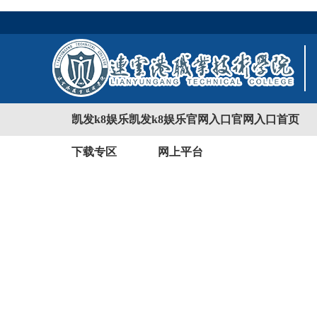
凯发k8娱乐凯发k8娱乐官网入口官网入口首页
下载专区
网上平台