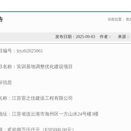
告
当前位置：
凯
发布日期：2025-09-03 作者： 来
号：lzyzb2025061
目名称：实训基地调整优化建设项目
标信息
名称：江苏雷之佳建设工程有限公司
地址：江苏省连云港市海州区一方山水24号楼3楼
：贰拾捌万伍仟元（¥285000.00元）