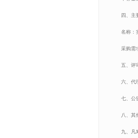
四、主
名称：
采购需
五、评
六、代
七、公
八、其
九、凡