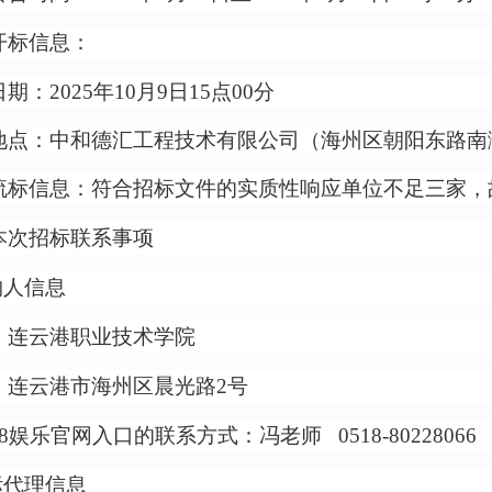
开标信息：
日期：
202
5
年
10
月
9
日
15点00分
地点：
中和德汇工程技术有限公司
（海州区朝阳东路南
流标信息：
符合招标文件的实质性响应单位不足三家，
本次招标联系事项
购人信息
：连云港职业技术学院
：连云港市海州区晨光路
2号
k8娱乐官网入口的联系方式：
冯
老师
0518-80228066
标代理信息