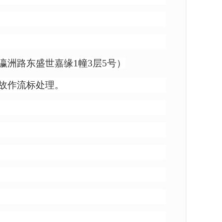
瀛洲路东盛世嘉缘
1幢3层5号）
故作流标处理
。