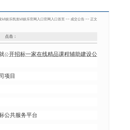
发k8娱乐凯发k8娱乐官网入口官网入口首页
>>
成交公告
>> 正文
源： 点击：
就
开招标一家在线精品课程辅助建设公
公
司项目
标公共服务平台