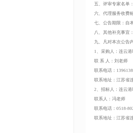
五、评审专家名单
六、代理服务收费
七、公告期限：自
八、其他补充事宜
九、凡对本次公告
1、采购人：连云
联
系 人：刘老师
联系电话：
1396138
联系地址：江苏省
2、招标人：连云
联系人：冯老师
联系电话：
0518-80
联系地址：江苏省