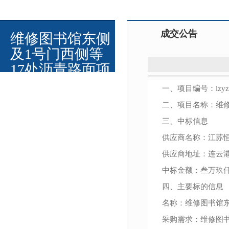
成交公告
维修图书馆东侧
及1号门西侧等
17处沥青路面项
目中标公告-凯发
一、项目编号：
lzy
k8娱乐官网入口
二、项目名称：
维
三、中标信息
供应商名称：
江苏
供应商地址：
连云
中标金额：
叁
万
玖
四、主要标的信息
名称：
维修图书馆
采购需求：
维修图