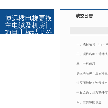
成交公告
博远楼电梯更换
主电缆及机房门
项目中标结果公
告-凯发k8娱乐官
一、项目编号：
lzyzb2
网入口
二、项目名称：博远楼
三、中标信息
供应商名称：
连云港巨
供应商地址：连云港市
中标金额：叁万贰仟零
四、主要标的信息