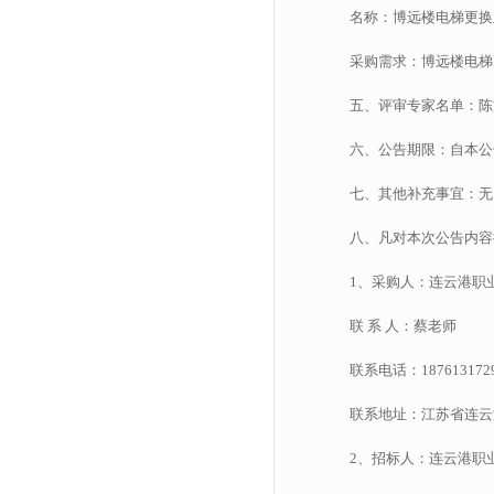
名称：博远楼电梯更换
采购需求：博远楼电梯
五、评审专家名单：
陈
六、公告期限：自本公
七、其他补充事宜：无
八、凡对本次公告内容
1、采购人：连云港职
联
系 人：
蔡
老师
联系电话：
187613172
联系地址：江苏省连云
2、招标人：连云港职