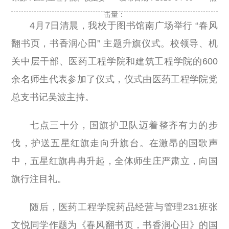
击量：
4月7日清晨，我校于图书馆南广场举行 “春风
翻书页，书香润心田” 主题升旗仪式。校领导、机
关中层干部、医药工程学院和建筑工程学院的600
余名师生代表参加了仪式，仪式由医药工程学院党
总支书记吴波主持。
七点三十分，国旗护卫队迈着整齐有力的步
伐，护送五星红旗走向升旗台。在激昂的国歌声
中，五星红旗冉冉升起，全体师生庄严肃立，向国
旗行注目礼。
随后，医药工程学院药品经营与管理231班张
文悦同学作题为《春风翻书页，书香润心田》的国