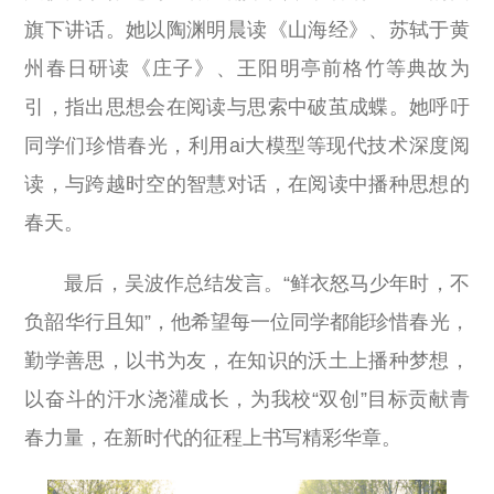
旗下讲话。她以陶渊明晨读《山海经》、苏轼于黄
州春日研读《庄子》、王阳明亭前格竹等典故为
引，指出思想会在阅读与思索中破茧成蝶。她呼吁
同学们珍惜春光，利用ai大模型等现代技术深度阅
读，与跨越时空的智慧对话，在阅读中播种思想的
春天。
最后，吴波作总结发言。“鲜衣怒马少年时，不
负韶华行且知”，他希望每一位同学都能珍惜春光，
勤学善思，以书为友，在知识的沃土上播种梦想，
以奋斗的汗水浇灌成长，为我校“双创”目标贡献青
春力量，在新时代的征程上书写精彩华章。