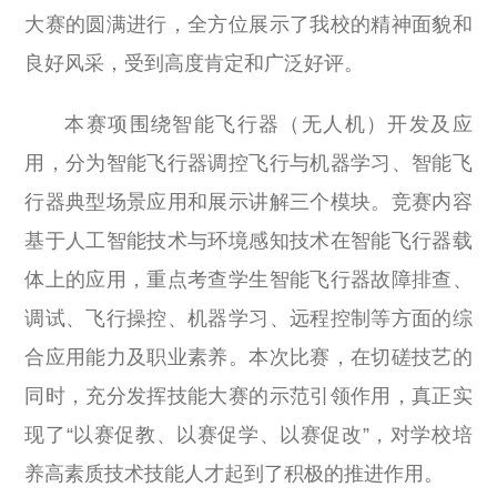
大赛的圆满进行，全方位展示了我校的精神面貌和
良好风采，受到高度肯定和广泛好评。
本赛项围绕智能飞行器（无人机）开发及应
用，分为智能飞行器调控飞行与机器学习、智能飞
行器典型场景应用和展示讲解三个模块。竞赛内容
基于人工智能技术与环境感知技术在智能飞行器载
体上的应用，重点考查学生智能飞行器故障排查、
调试、飞行操控、机器学习、远程控制等方面的综
合应用能力及职业素养。本次比赛，在切磋技艺的
同时，充分发挥技能大赛的示范引领作用，真正实
现了“以赛促教、以赛促学、以赛促改”，对学校培
养高素质技术技能人才起到了积极的推进作用。