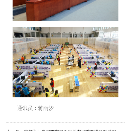
通讯员：蒋雨汐