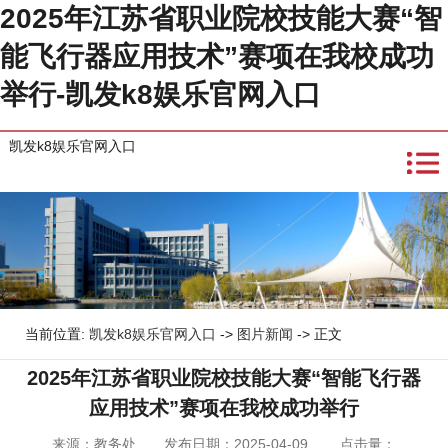
2025年江苏省职业院校技能大赛“智
能飞行器应用技术”赛项在我校成功
举行-凯发k8娱乐官网入口
凯发k8娱乐官网入口
当前位置:
凯发k8娱乐官网入口
->
图片新闻
-> 正文
2025年江苏省职业院校技能大赛“智能飞行器
应用技术”赛项在我校成功举行
来源：教务处 发布日期：2025-04-09 点击量：